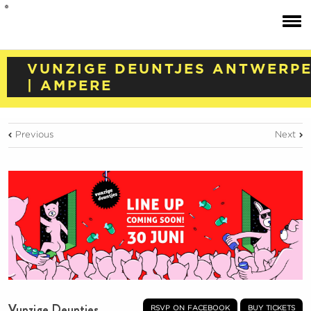
VUNZIGE DEUNTJES ANTWERP
| AMPERE
Previous
Next
Vunzige Deuntjes
rsvp on facebook
buy tickets